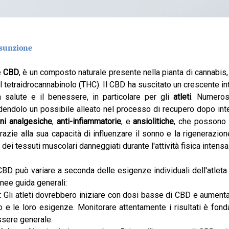
assunzione
e
CBD
, è un composto naturale presente nella pianta di cannabis
l tetraidrocannabinolo (THC). Il CBD ha suscitato un crescente int
 salute e il benessere, in particolare per gli
atleti
. Numeros
dendolo un possibile alleato nel processo di recupero dopo intensi
ni analgesiche
,
anti-infiammatorie
, e
ansiolitiche
, che possono c
 grazie alla sua capacità di influenzare il sonno e la rigenerazione
dei tessuti muscolari danneggiati durante l'attività fisica intensa
BD può variare a seconda delle esigenze individuali dell'atleta 
inee guida generali:
:
Gli atleti dovrebbero iniziare con
dosi basse di CBD
e aumentar
rpo e le loro esigenze. Monitorare attentamente i risultati è fo
ssere generale.