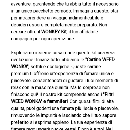
avventure, garantendo che tu abbia tutto il necessario
in un unico pacchetto comodo. Immagina questo: stai
per intraprendere un viaggio indimenticabile e
desideri essere completamente preparato. Non
cercare oltre il
WONKEY Kit
, il tuo affidabile
compagno per ogni spedizione.
Esploriamo insieme cosa rende questo kit una vera
rivoluzione! Innanzitutto, abbiamo le
"Cartine WEED
WONKA"
, sottili e ecologiche. Queste cartine
premium ti offrono un'esperienza di fumare unica e
piacevole, consentendoti di gustare i tuoi momenti di
relax con la massima qualità. Ma le sorprese non
finiscono qui! Il nostro kit comprende anche i
"Filtri
WEED WONKA" e fiammiferi
. Con questi filtri di alta
qualità, puoi goderti una fumata più liscia e piacevole,
rimuovendo le impurità e lasciando che il tuo sapore
preferito si esprima appieno. La tua esperienza di
fumare raggiungerà nuove vette! E non è tutto! Nel