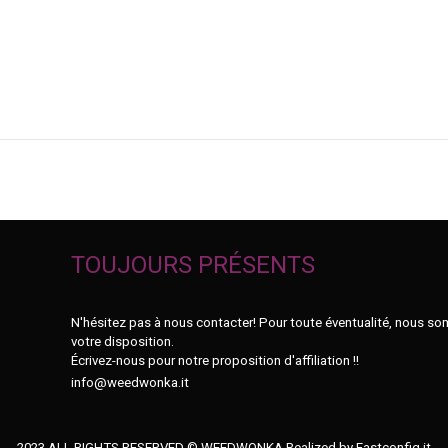
TOUJOURS PRÉSENTS
N'hésitez pas à nous contacter! Pour toute éventualité, nous s
votre disposition.
Écrivez-nous pour notre proposition d'affiliation !!
info@weedwonka.it
2023 ALL RIGHTS RESERVED © WEEDWONKA Realized by
Fastconfig.it