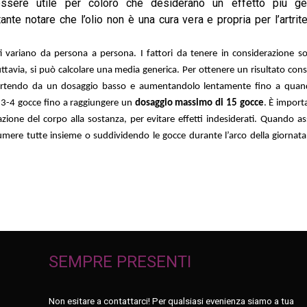
ssere utile per coloro che desiderano un effetto più gene
tante notare che l’olio non è una cura vera e propria per l’artr
 variano da persona a persona. I fattori da tenere in considerazione sono
Tuttavia, si può calcolare una media generica. Per ottenere un risultato c
rtendo da un dosaggio basso e aumentandolo lentamente fino a quando 
i 3-4 gocce fino a raggiungere un
dosaggio massimo di 15 gocce
. È impor
ione del corpo alla sostanza, per evitare effetti indesiderati. Quando as
mere tutte insieme o suddividendo le gocce durante l’arco della giornata
SEMPRE PRESENTI
Non esitare a contattarci! Per qualsiasi evenienza siamo a tua