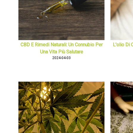
CBD E Rimedi Naturali: Un Connubio Per
L'olio Di
Una Vita Più Salutare
2024-04-03