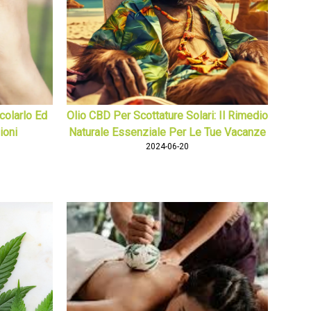
olarlo Ed
Olio CBD Per Scottature Solari: Il Rimedio
ioni
Naturale Essenziale Per Le Tue Vacanze
2024-06-20