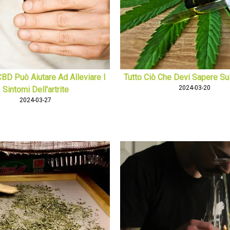
 CBD Può Aiutare Ad Alleviare I
Tutto Ciò Che Devi Sapere Sul
2024-03-20
Sintomi Dell'artrite
2024-03-27