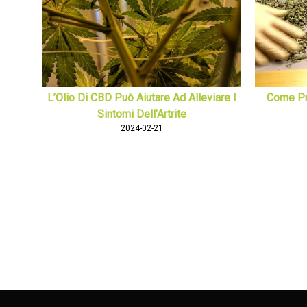
L’Olio Di CBD Può Aiutare Ad Alleviare I
Come Pr
Sintomi Dell’Artrite
2024-02-21