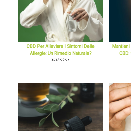
CBD Per Alleviare I Sintomi Delle
Mantieni 
Allergie: Un Rimedio Naturale?
CBD: 
2024-06-07