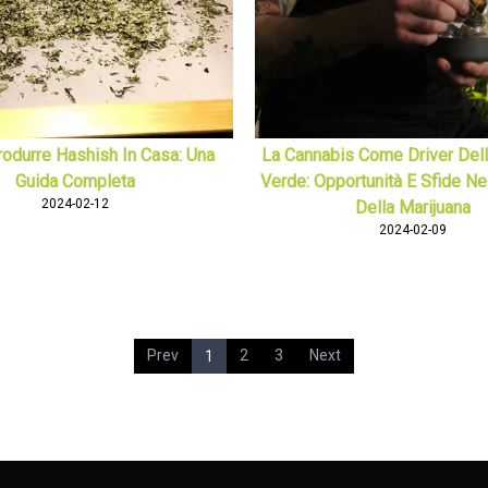
odurre Hashish In Casa: Una
La Cannabis Come Driver Del
Guida Completa
Verde: Opportunità E Sfide Nel
2024-02-12
Della Marijuana
2024-02-09
Prev
2
3
Next
1