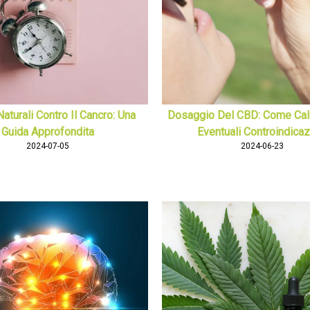
aturali Contro Il Cancro: Una
Dosaggio Del CBD: Come Calc
Guida Approfondita
Eventuali Controindicaz
2024-07-05
2024-06-23