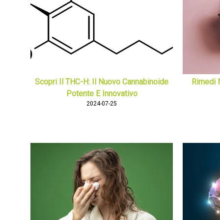
Scopri Il THC-H: Il Nuovo Cannabinoide
Rimedi N
Potente E Innovativo
2024-07-25