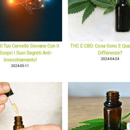
Il Tuo Cervello Giovane Con Il
THC E CBD: Cosa Sono E Qual
Scopri I Suoi Segreti Anti-
Differenze?
2024-04-24
Invecchiamento!
2024-05-11