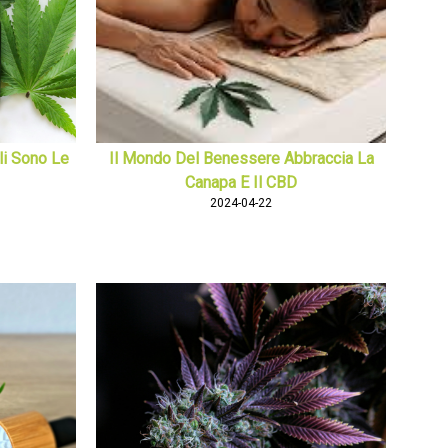
i Sono Le
Il Mondo Del Benessere Abbraccia La
Canapa E Il CBD
2024-04-22